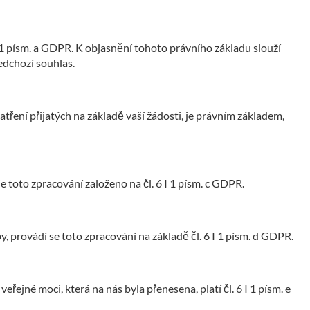
 1 písm. a GDPR. K objasnění tohoto právního základu slouží
edchozí souhlas.
ení přijatých na základě vaší žádosti, je právním základem,
e toto zpracování založeno na čl. 6 I 1 písm. c GDPR.
 provádí se toto zpracování na základě čl. 6 I 1 písm. d GDPR.
ejné moci, která na nás byla přenesena, platí čl. 6 I 1 písm. e