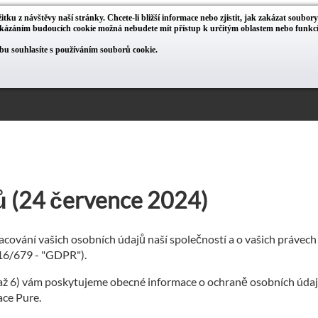
itku z návštěvy naší stránky. Chcete-li bližší informace nebo zjistit, jak zakázat soubor
zakázáním budoucích cookie možná nebudete mít přístup k určitým oblastem nebo funk
u souhlasíte s používáním souborů cookie.
ů (24 července 2024)
cování vašich osobních údajů naší společností a o vašich právech
016/679 - "GDPR").
 až 6) vám poskytujeme obecné informace o ochraně osobních údajů
ace Pure.