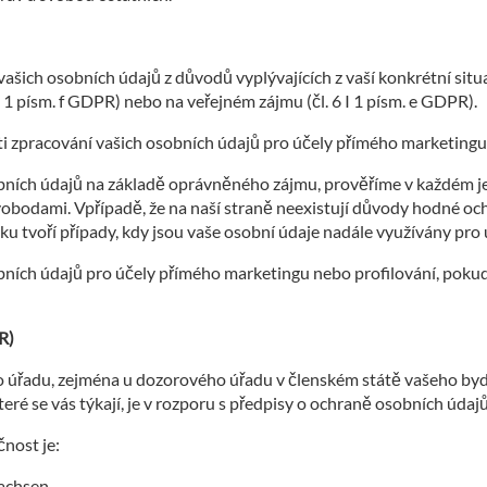
šich osobních údajů z důvodů vyplývajících z vaší konkrétní situac
I 1 písm. f GDPR) nebo na veřejném zájmu (čl. 6 I 1 písm. e GDPR).
i zpracování vašich osobních údajů pro účely přímého marketingu
obních údajů na základě oprávněného zájmu, prověříme v každém 
svobodami. Vpřípadě, že na naší straně neexistují důvody hodné oc
u tvoří případy, kdy jsou vaše osobní údaje nadále využívány pro
bních údajů pro účely přímého marketingu nebo profilování, poku
R)
 úřadu, zejména u dozorového úřadu v členském státě vašeho bydl
ré se vás týkají, je v rozporu s předpisy o ochraně osobních údajů
nost je:
sachsen