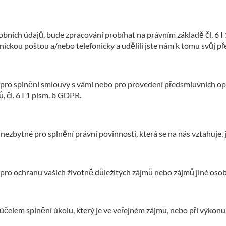
bních údajů, bude zpracování probíhat na právním základě čl. 6 I
nickou poštou a/nebo telefonicky a udělili jste nám k tomu svůj př
pro splnění smlouvy s vámi nebo pro provedení předsmluvních opatř
 čl. 6 I 1 písm. b GDPR.
nezbytné pro splnění právní povinnosti, která se na nás vztahuje, j
ro ochranu vašich životně důležitých zájmů nebo zájmů jiné osoby,
elem splnění úkolu, který je ve veřejném zájmu, nebo při výkonu veř