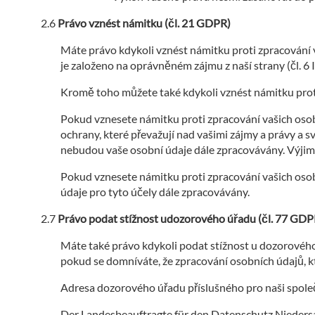
Právo vznést námitku (čl. 21 GDPR)
Máte právo kdykoli vznést námitku proti zpracování va
je založeno na oprávněném zájmu z naší strany (čl. 6 
Kromě toho můžete také kdykoli vznést námitku prot
Pokud vznesete námitku proti zpracování vašich os
ochrany, které převažují nad vašimi zájmy a právy a 
nebudou vaše osobní údaje dále zpracovávány. Výjimk
Pokud vznesete námitku proti zpracování vašich oso
údaje pro tyto účely dále zpracovávány.
Právo podat stížnost udozorového úřadu (čl. 77 GDP
Máte také právo kdykoli podat stížnost u dozorového
pokud se domníváte, že zpracování osobních údajů, kte
Adresa dozorového úřadu příslušného pro naši společ
Der Landesbeauftragte für den Datenschutz Nieder