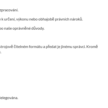
zpracování.
te k určení, výkonu nebo obhajobě právních nároků.
ebo naše oprávněné důvody.
 strojově čitelném formátu a předat je jinému správci. Kromě
.
 delegována.