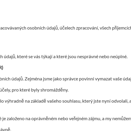
racovávaných osobních údajů, účelech zpracování, všech příjemcíc
údajů, které se vás týkají a které jsou nesprávné nebo neúplné.
R)
ích údajů. Zejména jsme jako správce povinni vymazat vaše údaje
 účely, pro které byly shromážděny.
 výhradně na základě vašeho souhlasu, který jste nyní odvolali, a
teré je založeno na oprávněném nebo veřejném zájmu, a my nemůžem
rávně.