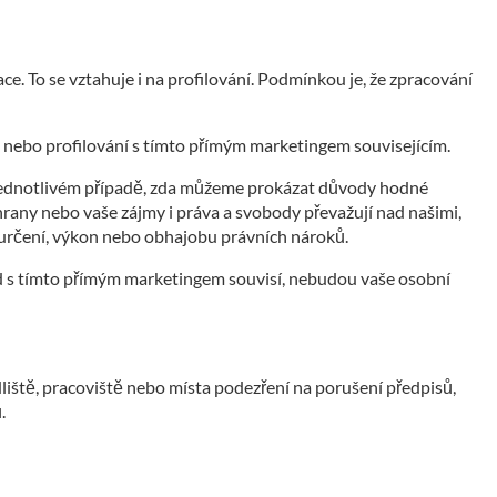
e. To se vztahuje i na profilování. Podmínkou je, že zpracování
 nebo profilování s tímto přímým marketingem souvisejícím.
jednotlivém případě, zda můžeme prokázat důvody hodné
hrany nebo vaše zájmy i práva a svobody převažují nad našimi,
 určení, výkon nebo obhajobu právních nároků.
d s tímto přímým marketingem souvisí, nebudou vaše osobní
iště, pracoviště nebo místa podezření na porušení předpisů,
.