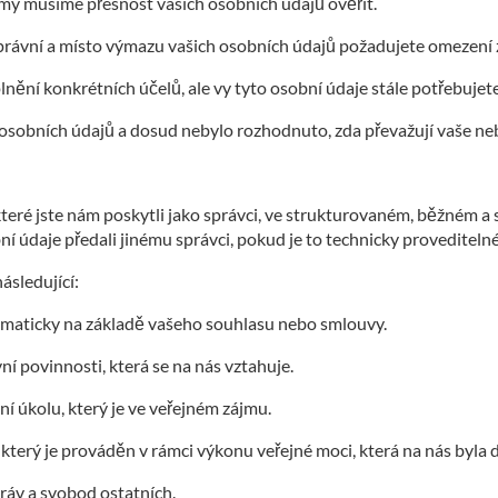
 my musíme přesnost vašich osobních údajů ověřit.
iprávní a místo výmazu vašich osobních údajů požadujete omezení 
lnění konkrétních účelů, ale vy tyto osobní údaje stále potřebuje
 osobních údajů a dosud nebylo rozhodnuto, zda převažují vaše n
 které jste nám poskytli jako správci, ve strukturovaném, běžném a
 údaje předali jinému správci, pokud je to technicky proveditelné
ásledující:
omaticky na základě vašeho souhlasu nebo smlouvy.
ní povinnosti, která se na nás vztahuje.
í úkolu, který je ve veřejném zájmu.
 který je prováděn v rámci výkonu veřejné moci, která na nás byla
áv a svobod ostatních.