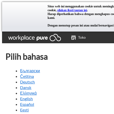
Situs web ini menggunakan cookie untuk meningk
cookie,
silakan ikuti tautan ini
.
Harap diperhatikan bahwa dengan menghapus cooki
kami.
Dengan menutup pesan ini atau mulai bernavigasi 
Toko
Pilih bahasa
Български
Čeština
Deutsch
Dansk
Ελληνικά
English
Español
Eesti