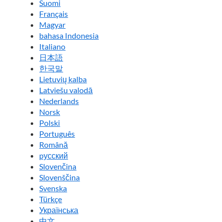
Suomi
Français
Magyar
bahasa Indonesia
Italiano
日本語
한국말
Lietuvių kalba
Latviešu valodā
Nederlands
Norsk
Polski
Português
Română
pусский
Slovenčina
Slovenščina
Svenska
Türkçe
Українська
中文