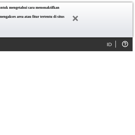
 untuk mengetahui cara menonaktifkan
akses area atau fitur tertentu di situs
ID