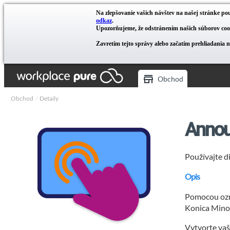
Na zlepšovanie vašich návštev na našej stránke pou
odkaz
.
Upozorňujeme, že odstránením našich súborov cook
Zavretím tejto správy alebo začatím prehliadania 
Obchod
Obchod
Detaily
Anno
Používajte d
Opis
Pomocou ozná
Konica Minol
Vytvorte vaš