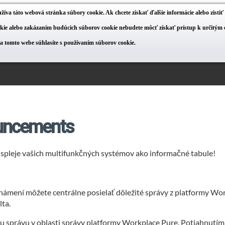
žíva táto webová stránka súbory cookie. Ak chcete získať ďalšie informácie alebo zisti
ie alebo zakázaním budúcich súborov cookie nebudete môcť získať prístup k určitým o
na tomto webe súhlasíte s používaním súborov cookie.
uncements
ispleje vašich multifunkčných systémov ako informačné tabule!
mení môžete centrálne posielať dôležité správy z platformy Wor
ta.
u správu v oblasti správy platformy Workplace Pure. Potiahnutí