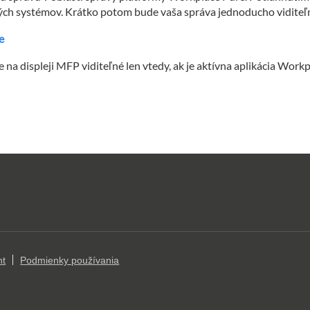
ch systémov. Krátko potom bude vaša správa jednoducho viditeľn
e
 na displeji MFP viditeľné len vtedy, ak je aktívna aplikácia Workp
nt
Podmienky používania