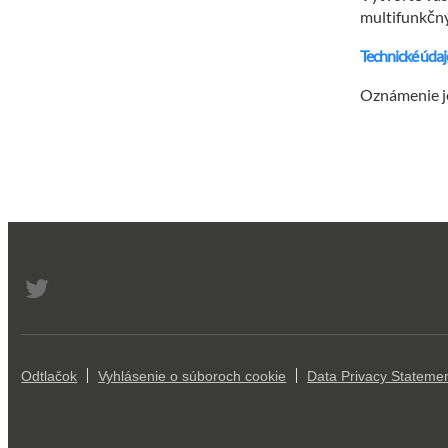
multifunkčný
Technické údaj
Oznámenie je
Odtlačok
Vyhlásenie o súboroch cookie
Data Privacy Stateme