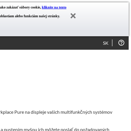
ť ako zakázať súbory cookie,
kliknite na tento
blastiam alebo funkciám našej stránky.
SK
kplace Pure na displeje vašich multifunkčných systémov
m a pustením myšou ich môžete poslať do požadovaných